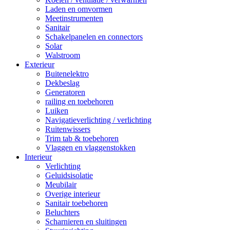
Laden en omvormen
Meetinstrumenten
Sanitair
Schakelpanelen en connectors
Solar
Walstroom
Exterieur
Buitenelektro
Dekbeslag
Generatoren
railing en toebehoren
Luiken
Navigatieverlichting / verlichting
Ruitenwissers
Trim tab & toebehoren
Vlaggen en vlaggenstokken
Interieur
Verlichting
Geluidsisolatie
Meubilair
Overige interieur
Sanitair toebehoren
Beluchters
Scharnieren en sluitingen