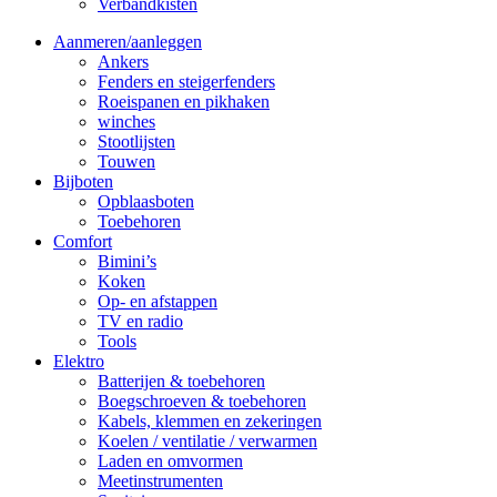
Verbandkisten
Aanmeren/aanleggen
Ankers
Fenders en steigerfenders
Roeispanen en pikhaken
winches
Stootlijsten
Touwen
Bijboten
Opblaasboten
Toebehoren
Comfort
Bimini’s
Koken
Op- en afstappen
TV en radio
Tools
Elektro
Batterijen & toebehoren
Boegschroeven & toebehoren
Kabels, klemmen en zekeringen
Koelen / ventilatie / verwarmen
Laden en omvormen
Meetinstrumenten