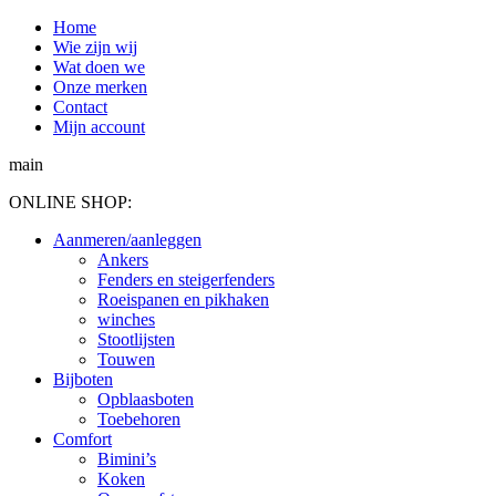
Spring
Home
naar
Wie zijn wij
content
Wat doen we
Onze merken
Contact
Mijn account
main
ONLINE SHOP:
Aanmeren/aanleggen
Ankers
Fenders en steigerfenders
Roeispanen en pikhaken
winches
Stootlijsten
Touwen
Bijboten
Opblaasboten
Toebehoren
Comfort
Bimini’s
Koken