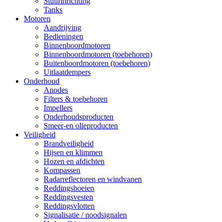
Stuurinrichting
Tanks
Motoren
Aandrijving
Bedieningen
Binnenboordmotoren
Binnenboordmotoren (toebehoren)
Buitenboordmotoren (toebehoren)
Uitlaatdempers
Onderhoud
Anodes
Filters & toebehoren
Impellers
Onderhoudsproducten
Smeer-en olieproducten
Veiligheid
Brandveiligheid
Hijsen en klimmen
Hozen en afdichten
Kompassen
Radarreflectoren en windvanen
Reddingsboeien
Reddingsvesten
Reddingsvlotten
Signalisatie / noodsignalen