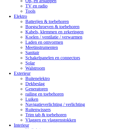
Op- en afstappen
TV en radio
Tools
Elektro
Batterijen & toebehoren
Boegschroeven & toebehoren
Kabels, klemmen en zekeringen
Koelen / ventilatie / verwarmen
Laden en omvormen
Meetinstrumenten
Sanitair
Schakelpanelen en connectors
Solar
Walstroom
Exterieur
Buitenelektro
Dekbeslag
Generatoren
railing en toebehoren
Luiken
Navigatieverlichting / verlichting
Ruitenwissers
Trim tab & toebehoren
Vlaggen en vlaggenstokken
Interieur