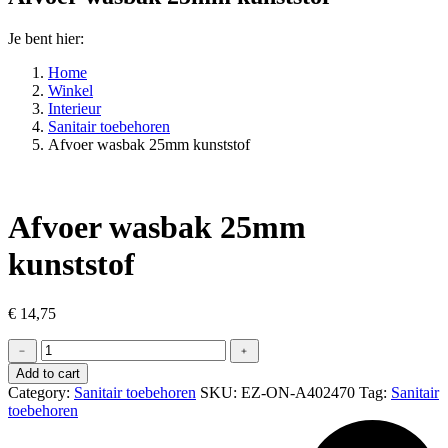
Je bent hier:
Home
Winkel
Interieur
Sanitair toebehoren
Afvoer wasbak 25mm kunststof
Afvoer wasbak 25mm
kunststof
€
14,75
Afvoer
﹣
﹢
wasbak
Add to cart
25mm
Category:
Sanitair toebehoren
SKU:
EZ-ON-A402470
Tag:
Sanitair
kunststof
toebehoren
quantity