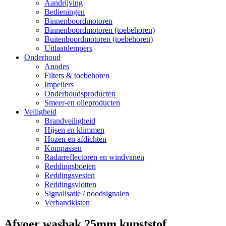
Aandrijving
Bedieningen
Binnenboordmotoren
Binnenboordmotoren (toebehoren)
Buitenboordmotoren (toebehoren)
Uitlaatdempers
Onderhoud
Anodes
Filters & toebehoren
Impellers
Onderhoudsproducten
Smeer-en olieproducten
Veiligheid
Brandveiligheid
Hijsen en klimmen
Hozen en afdichten
Kompassen
Radarreflectoren en windvanen
Reddingsboeien
Reddingsvesten
Reddingsvlotten
Signalisatie / noodsignalen
Verbandkisten
Afvoer wasbak 25mm kunststof