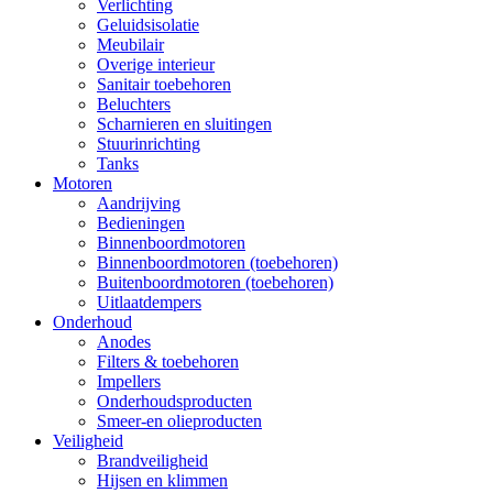
Verlichting
Geluidsisolatie
Meubilair
Overige interieur
Sanitair toebehoren
Beluchters
Scharnieren en sluitingen
Stuurinrichting
Tanks
Motoren
Aandrijving
Bedieningen
Binnenboordmotoren
Binnenboordmotoren (toebehoren)
Buitenboordmotoren (toebehoren)
Uitlaatdempers
Onderhoud
Anodes
Filters & toebehoren
Impellers
Onderhoudsproducten
Smeer-en olieproducten
Veiligheid
Brandveiligheid
Hijsen en klimmen