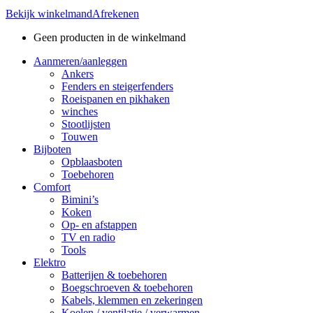
Bekijk winkelmand
Afrekenen
Geen producten in de winkelmand
Aanmeren/aanleggen
Ankers
Fenders en steigerfenders
Roeispanen en pikhaken
winches
Stootlijsten
Touwen
Bijboten
Opblaasboten
Toebehoren
Comfort
Bimini’s
Koken
Op- en afstappen
TV en radio
Tools
Elektro
Batterijen & toebehoren
Boegschroeven & toebehoren
Kabels, klemmen en zekeringen
Koelen / ventilatie / verwarmen