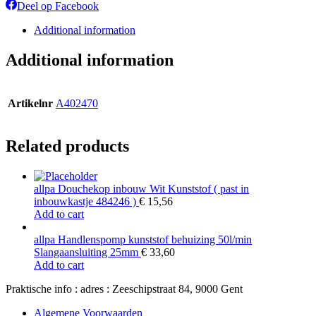
op
op
op
op
Deel
Deel op Facebook
X
Pinterest
LinkedIn
Wha
op
Facebook
Additional information
Additional information
Artikelnr
A402470
Related products
allpa Douchekop inbouw Wit Kunststof ( past in
inbouwkastje 484246 )
€
15,56
Add to cart
allpa Handlenspomp kunststof behuizing 50l/min
Slangaansluiting 25mm
€
33,60
Add to cart
Praktische info : adres : Zeeschipstraat 84, 9000 Gent
Algemene Voorwaarden