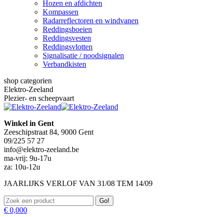
Hozen en afdichten
Kompassen
Radarreflectoren en windvanen
Reddingsboeien
Reddingsvesten
Reddingsvlotten
Signalisatie / noodsignalen
Verbandkisten
shop categorien
Elektro-Zeeland
Plezier- en scheepvaart
Winkel in Gent
Zeeschipstraat 84, 9000 Gent
09/225 57 27
info@elektro-zeeland.be
ma-vrij: 9u-17u
za: 10u-12u
JAARLIJKS VERLOF VAN 31/08 TEM 14/09
Zoeken:
€
0,00
0