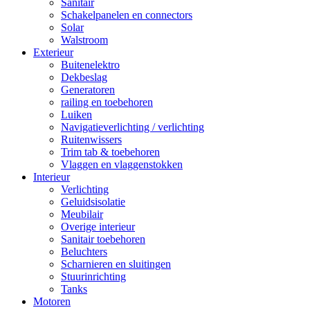
Sanitair
Schakelpanelen en connectors
Solar
Walstroom
Exterieur
Buitenelektro
Dekbeslag
Generatoren
railing en toebehoren
Luiken
Navigatieverlichting / verlichting
Ruitenwissers
Trim tab & toebehoren
Vlaggen en vlaggenstokken
Interieur
Verlichting
Geluidsisolatie
Meubilair
Overige interieur
Sanitair toebehoren
Beluchters
Scharnieren en sluitingen
Stuurinrichting
Tanks
Motoren