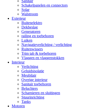
Sanitair
Schakelpanelen en connectors
Solar
Walstroom
Exterieur
Buitenelektro
Dekbeslag
Generatoren
railing en toebehoren
Luiken
Navigatieverlichting / verlichting
Ruitenwissers
Trim tab & toebehoren
Vlaggen en vlaggenstokken
Interieur
Verlichting
Geluidsisolatie
Meubilair
Overige interieur
Sanitair toebehoren
Beluchters
Scharnieren en sluitingen
Stuurinrichting
Tanks
Motoren