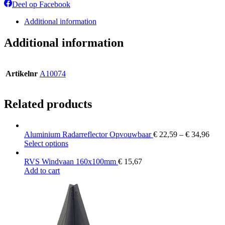
op
op
op
op
Deel
Deel op Facebook
X
Pinterest
LinkedIn
Wha
op
Facebook
Additional information
Additional information
Artikelnr
A10074
Related products
Aluminium Radarreflector Opvouwbaar
€
22,59
–
€
34,96
This
Select options
product
has
RVS Windvaan 160x100mm
€
15,67
multiple
Add to cart
variants.
The
options
may
be
chosen