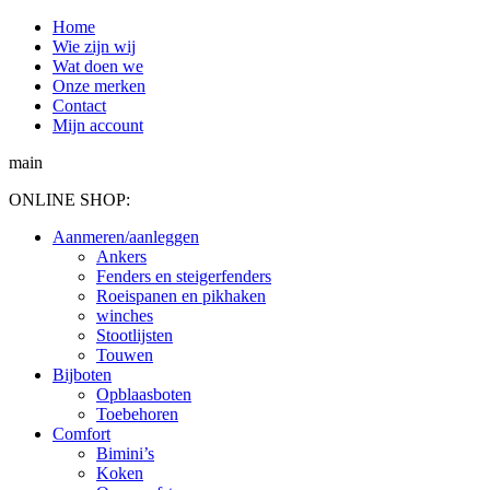
Spring
Home
naar
Wie zijn wij
content
Wat doen we
Onze merken
Contact
Mijn account
main
ONLINE SHOP:
Aanmeren/aanleggen
Ankers
Fenders en steigerfenders
Roeispanen en pikhaken
winches
Stootlijsten
Touwen
Bijboten
Opblaasboten
Toebehoren
Comfort
Bimini’s
Koken