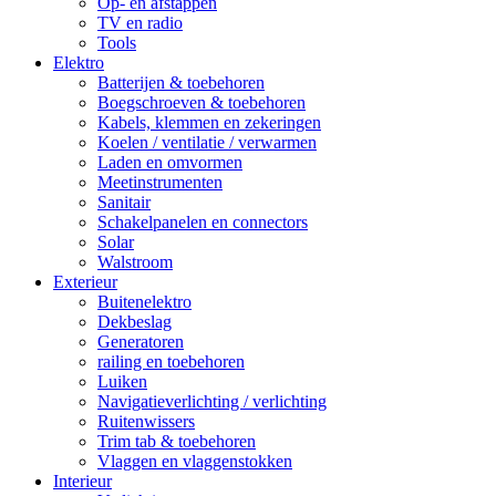
Op- en afstappen
TV en radio
Tools
Elektro
Batterijen & toebehoren
Boegschroeven & toebehoren
Kabels, klemmen en zekeringen
Koelen / ventilatie / verwarmen
Laden en omvormen
Meetinstrumenten
Sanitair
Schakelpanelen en connectors
Solar
Walstroom
Exterieur
Buitenelektro
Dekbeslag
Generatoren
railing en toebehoren
Luiken
Navigatieverlichting / verlichting
Ruitenwissers
Trim tab & toebehoren
Vlaggen en vlaggenstokken
Interieur