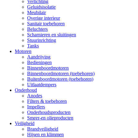
Verlichting
Geluidsisolatie
Meubilair
Overige interieur
Sanitair toebehoren
Beluchters
Scharnieren en sluitingen
Stuurinrichting
Tanks
Motoren
Aandrijving
Bedieningen
Binnenboordmotoren
Binnenboordmotoren (toebehoren)
Buitenboordmotoren (toebehoren)
Uitlaatdempers
Onderhoud
Anodes
Filters & toebehoren
Impellers
Onderhoudsproducten
Smeer-en olieproducten
Veiligheid
Brandveiligheid
Hijsen en klimmen