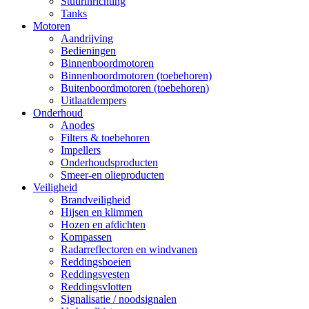
Stuurinrichting
Tanks
Motoren
Aandrijving
Bedieningen
Binnenboordmotoren
Binnenboordmotoren (toebehoren)
Buitenboordmotoren (toebehoren)
Uitlaatdempers
Onderhoud
Anodes
Filters & toebehoren
Impellers
Onderhoudsproducten
Smeer-en olieproducten
Veiligheid
Brandveiligheid
Hijsen en klimmen
Hozen en afdichten
Kompassen
Radarreflectoren en windvanen
Reddingsboeien
Reddingsvesten
Reddingsvlotten
Signalisatie / noodsignalen