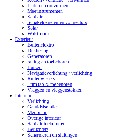
Laden en omvormen
Meetinstrumenten
Sanitair
Schakelpanelen en connectors
Solar
Walstroom
Exterieur
Buitenelektro
Dekbeslag
Generatoren
railing en toebehoren
Luiken
Navigatieverlichting / verlichting
Ruitenwissers
Trim tab & toebehoren
Vlaggen en vlaggenstokken
Interieur
Verlichting
Geluidsisolatie
Meubilair
Overige interieur
Sanitair toebehoren
Beluchters
Scharnieren en sluitingen