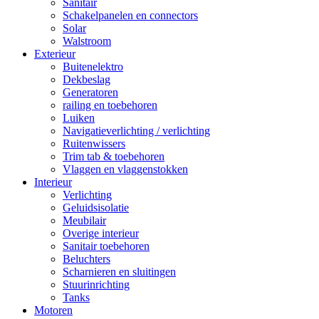
Sanitair
Schakelpanelen en connectors
Solar
Walstroom
Exterieur
Buitenelektro
Dekbeslag
Generatoren
railing en toebehoren
Luiken
Navigatieverlichting / verlichting
Ruitenwissers
Trim tab & toebehoren
Vlaggen en vlaggenstokken
Interieur
Verlichting
Geluidsisolatie
Meubilair
Overige interieur
Sanitair toebehoren
Beluchters
Scharnieren en sluitingen
Stuurinrichting
Tanks
Motoren