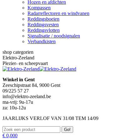
Hozen en afdichten
Kompassen
Radarreflectoren en windvanen
Reddingsboeien
Reddingsvesten
Reddingsvlotten
Signalisatie / noodsignalen
Verbandkisten
shop categorien
Elektro-Zeeland
Plezier- en scheepvaart
Winkel in Gent
Zeeschipstraat 84, 9000 Gent
09/225 57 27
info@elektro-zeeland.be
ma-vrij: 9u-17u
za: 10u-12u
JAARLIJKS VERLOF VAN 31/08 TEM 14/09
Zoeken:
€
0,00
0