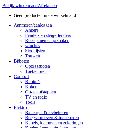
Bekijk winkelmand
Afrekenen
Geen producten in de winkelmand
Aanmeren/aanleggen
Ankers
Fenders en steigerfenders
Roeispanen en pikhaken
winches
Stootlijsten
Touwen
Bijboten
Opblaasboten
Toebehoren
Comfort
Bimini’s
Koken
Op- en afstappen
TV en radio
Tools
Elektro
Batterijen & toebehoren
Boegschroeven & toebehoren
Kabels, klemmen en zekeringen
Koelen / ventilatie / verwarmen