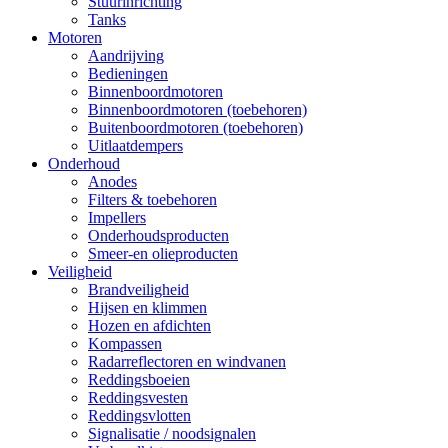
Stuurinrichting
Tanks
Motoren
Aandrijving
Bedieningen
Binnenboordmotoren
Binnenboordmotoren (toebehoren)
Buitenboordmotoren (toebehoren)
Uitlaatdempers
Onderhoud
Anodes
Filters & toebehoren
Impellers
Onderhoudsproducten
Smeer-en olieproducten
Veiligheid
Brandveiligheid
Hijsen en klimmen
Hozen en afdichten
Kompassen
Radarreflectoren en windvanen
Reddingsboeien
Reddingsvesten
Reddingsvlotten
Signalisatie / noodsignalen