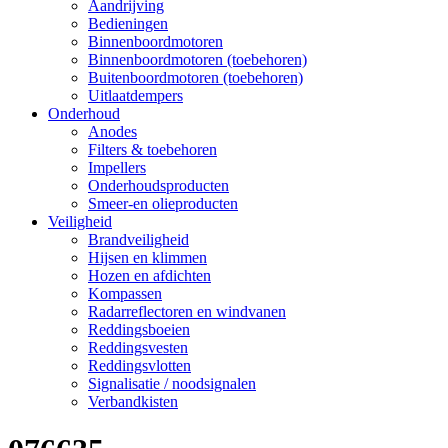
Aandrijving
Bedieningen
Binnenboordmotoren
Binnenboordmotoren (toebehoren)
Buitenboordmotoren (toebehoren)
Uitlaatdempers
Onderhoud
Anodes
Filters & toebehoren
Impellers
Onderhoudsproducten
Smeer-en olieproducten
Veiligheid
Brandveiligheid
Hijsen en klimmen
Hozen en afdichten
Kompassen
Radarreflectoren en windvanen
Reddingsboeien
Reddingsvesten
Reddingsvlotten
Signalisatie / noodsignalen
Verbandkisten