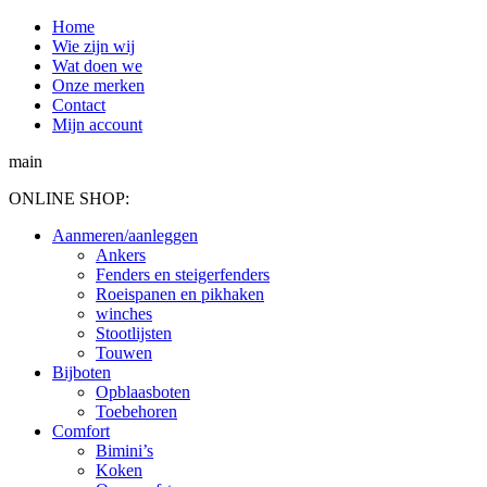
Spring
Home
naar
Wie zijn wij
content
Wat doen we
Onze merken
Contact
Mijn account
main
ONLINE SHOP:
Aanmeren/aanleggen
Ankers
Fenders en steigerfenders
Roeispanen en pikhaken
winches
Stootlijsten
Touwen
Bijboten
Opblaasboten
Toebehoren
Comfort
Bimini’s
Koken