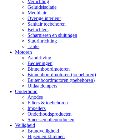
Verlichting
Geluidsisolatie
Meubilair
Overige interieur
Sanitair toebehoren
Beluchters
Scharnieren en sluitingen
Stuurinrichting
Tanks
Motoren
Aandrijving
Bedieningen
Binnenboordmotoren
Binnenboordmotoren (toebehoren)
Buitenboordmotoren (toebehoren)
Uitlaatdempers
Onderhoud
Anodes
Filters & toebehoren
Impellers
Onderhoudsproducten
Smeer-en olieproducten
Veiligheid
Brandveiligheid
Hijsen en klimmen