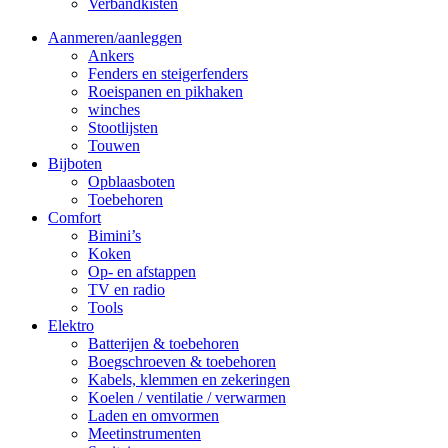
Verbandkisten
Aanmeren/aanleggen
Ankers
Fenders en steigerfenders
Roeispanen en pikhaken
winches
Stootlijsten
Touwen
Bijboten
Opblaasboten
Toebehoren
Comfort
Bimini’s
Koken
Op- en afstappen
TV en radio
Tools
Elektro
Batterijen & toebehoren
Boegschroeven & toebehoren
Kabels, klemmen en zekeringen
Koelen / ventilatie / verwarmen
Laden en omvormen
Meetinstrumenten