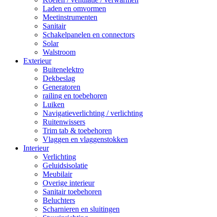
Laden en omvormen
Meetinstrumenten
Sanitair
Schakelpanelen en connectors
Solar
Walstroom
Exterieur
Buitenelektro
Dekbeslag
Generatoren
railing en toebehoren
Luiken
Navigatieverlichting / verlichting
Ruitenwissers
Trim tab & toebehoren
Vlaggen en vlaggenstokken
Interieur
Verlichting
Geluidsisolatie
Meubilair
Overige interieur
Sanitair toebehoren
Beluchters
Scharnieren en sluitingen