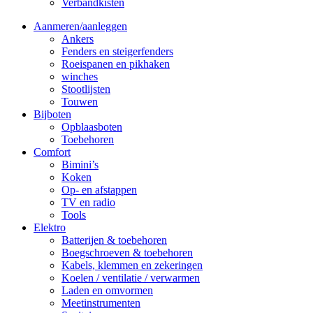
Verbandkisten
Aanmeren/aanleggen
Ankers
Fenders en steigerfenders
Roeispanen en pikhaken
winches
Stootlijsten
Touwen
Bijboten
Opblaasboten
Toebehoren
Comfort
Bimini’s
Koken
Op- en afstappen
TV en radio
Tools
Elektro
Batterijen & toebehoren
Boegschroeven & toebehoren
Kabels, klemmen en zekeringen
Koelen / ventilatie / verwarmen
Laden en omvormen
Meetinstrumenten