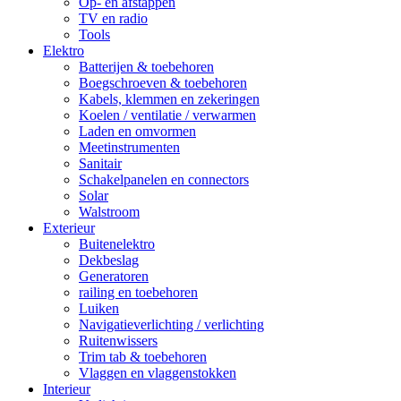
Op- en afstappen
TV en radio
Tools
Elektro
Batterijen & toebehoren
Boegschroeven & toebehoren
Kabels, klemmen en zekeringen
Koelen / ventilatie / verwarmen
Laden en omvormen
Meetinstrumenten
Sanitair
Schakelpanelen en connectors
Solar
Walstroom
Exterieur
Buitenelektro
Dekbeslag
Generatoren
railing en toebehoren
Luiken
Navigatieverlichting / verlichting
Ruitenwissers
Trim tab & toebehoren
Vlaggen en vlaggenstokken
Interieur