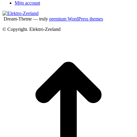
Mijn account
Dream-Theme — truly
premium WordPress themes
© Copyright. Elektro-Zeeland
T
n
b