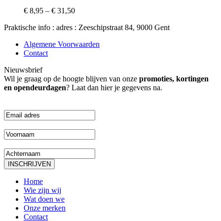
variants.
€
8,95
–
€
31,50
The
options
Praktische info : adres : Zeeschipstraat 84, 9000 Gent
may
be
Algemene Voorwaarden
chosen
Contact
on
the
Nieuwsbrief
product
Wil je graag op de hoogte blijven van onze
promoties, kortingen
page
en opendeurdagen
? Laat dan hier je gegevens na.
Home
Wie zijn wij
Wat doen we
Onze merken
Contact