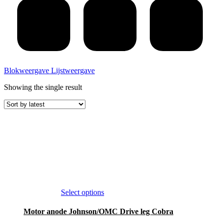
Blokweergave
Lijstweergave
Showing the single result
This
Select options
product
has
Motor anode Johnson/OMC Drive leg Cobra
multiple