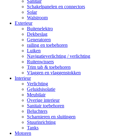
Sanitair
Schakelpanelen en connectors
Solar
Walstroom
Exterieur
Buitenelektro
Dekbeslag
Generatoren
railing en toebehoren
Luiken
Navigatieverlichting / verlichting
Ruitenwissers
Trim tab & toebehoren
Vlaggen en vlaggenstokken
Interieur
Verlichting
Geluidsisolatie
Meubilair
Overige interieur
Sanitair toebehoren
Beluchters
Scharnieren en sluitingen
Stuurinrichting
Tanks
Motoren