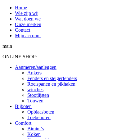
Spring
Home
naar
Wie zijn wij
content
Wat doen we
Onze merken
Contact
Mijn account
main
ONLINE SHOP:
Aanmeren/aanleggen
Ankers
Fenders en steigerfenders
Roeispanen en pikhaken
winches
Stootlijsten
Touwen
Bijboten
Opblaasboten
Toebehoren
Comfort
Bimini’s
Koken