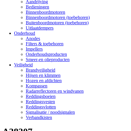
Aandrijving
Bedieningen
Binnenboordmotoren
Binnenboordmotoren (toebehoren)
Buitenboordmotoren (toebehoren)
Uitlaatdempers
Onderhoud
Anodes
Filters & toebehoren
Impellers
Onderhoudsproducten
Smeer-en olieproducten
Veiligheid
Brandveiligheid
Hijsen en klimmen
Hozen en afdichten
Kompassen
Radarreflectoren en windvanen
Reddingsboeien
Reddingsvesten
Reddingsvlotten
Signalisatie / noodsignalen
Verbandkisten