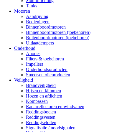
Stuurinrichting
Tanks
Motoren
Aandrijving
Bedieningen
Binnenboordmotoren
Binnenboordmotoren (toebehoren)
Buitenboordmotoren (toebehoren)
Uitlaatdempers
Onderhoud
Anodes
Filters & toebehoren
Impellers
Onderhoudsproducten
Smeer-en olieproducten
Veiligheid
Brandveiligheid
Hijsen en klimmen
Hozen en afdichten
Kompassen
Radarreflectoren en windvanen
Reddingsboeien
Reddingsvesten
Reddingsvlotten
Signalisatie / noodsignalen