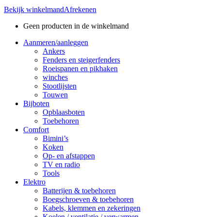
Bekijk winkelmand
Afrekenen
Geen producten in de winkelmand
Aanmeren/aanleggen
Ankers
Fenders en steigerfenders
Roeispanen en pikhaken
winches
Stootlijsten
Touwen
Bijboten
Opblaasboten
Toebehoren
Comfort
Bimini’s
Koken
Op- en afstappen
TV en radio
Tools
Elektro
Batterijen & toebehoren
Boegschroeven & toebehoren
Kabels, klemmen en zekeringen
Koelen / ventilatie / verwarmen