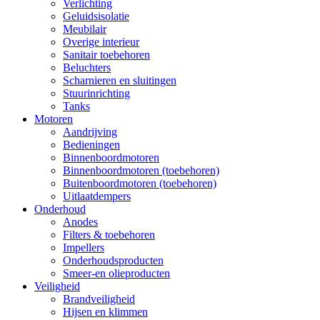
Verlichting
Geluidsisolatie
Meubilair
Overige interieur
Sanitair toebehoren
Beluchters
Scharnieren en sluitingen
Stuurinrichting
Tanks
Motoren
Aandrijving
Bedieningen
Binnenboordmotoren
Binnenboordmotoren (toebehoren)
Buitenboordmotoren (toebehoren)
Uitlaatdempers
Onderhoud
Anodes
Filters & toebehoren
Impellers
Onderhoudsproducten
Smeer-en olieproducten
Veiligheid
Brandveiligheid
Hijsen en klimmen