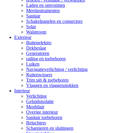
Laden en omvormen
Meetinstrumenten
Sanitair
Schakelpanelen en connectors
Solar
Walstroom
Exterieur
Buitenelektro
Dekbeslag
Generatoren
railing en toebehoren
Luiken
Navigatieverlichting / verlichting
Ruitenwissers
Trim tab & toebehoren
Vlaggen en vlaggenstokken
Interieur
Verlichting
Geluidsisolatie
Meubilair
Overige interieur
Sanitair toebehoren
Beluchters
Scharnieren en sluitingen