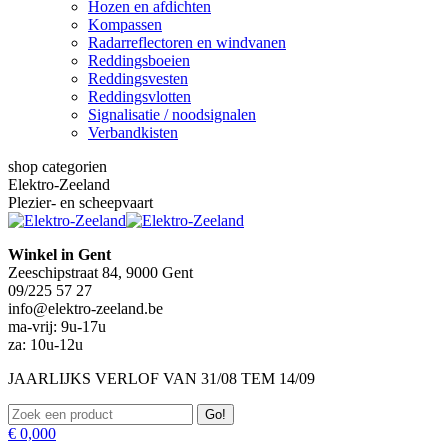
Hozen en afdichten
Kompassen
Radarreflectoren en windvanen
Reddingsboeien
Reddingsvesten
Reddingsvlotten
Signalisatie / noodsignalen
Verbandkisten
shop categorien
Elektro-Zeeland
Plezier- en scheepvaart
Winkel in Gent
Zeeschipstraat 84, 9000 Gent
09/225 57 27
info@elektro-zeeland.be
ma-vrij: 9u-17u
za: 10u-12u
JAARLIJKS VERLOF VAN 31/08 TEM 14/09
Zoeken:
€
0,00
0