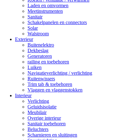
Laden en omvormen
Meetinstrumenten
Sanitair
Schakelpanelen en connectors
Solar
Walstroom
Exterieur
Buitenelektro
Dekbeslag
Generatoren
railing en toebehoren
Luiken
Navigatieverlichting / verlichting
Ruitenwissers
Trim tab & toebehoren
Vlaggen en vlaggenstokken
Interieur
Verlichting
Geluidsisolatie
Meubilair
Overige interieur
Sanitair toebehoren
Beluchters
Scharnieren en sluitingen