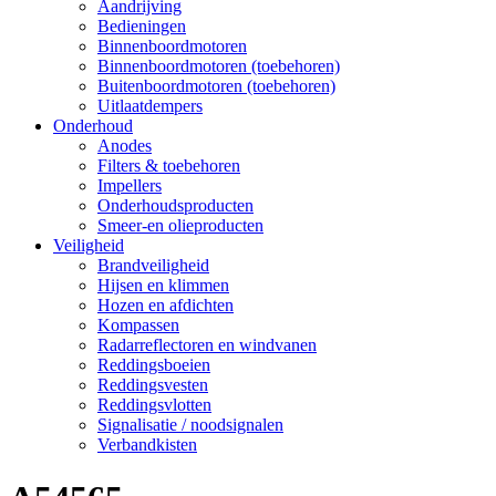
Aandrijving
Bedieningen
Binnenboordmotoren
Binnenboordmotoren (toebehoren)
Buitenboordmotoren (toebehoren)
Uitlaatdempers
Onderhoud
Anodes
Filters & toebehoren
Impellers
Onderhoudsproducten
Smeer-en olieproducten
Veiligheid
Brandveiligheid
Hijsen en klimmen
Hozen en afdichten
Kompassen
Radarreflectoren en windvanen
Reddingsboeien
Reddingsvesten
Reddingsvlotten
Signalisatie / noodsignalen
Verbandkisten