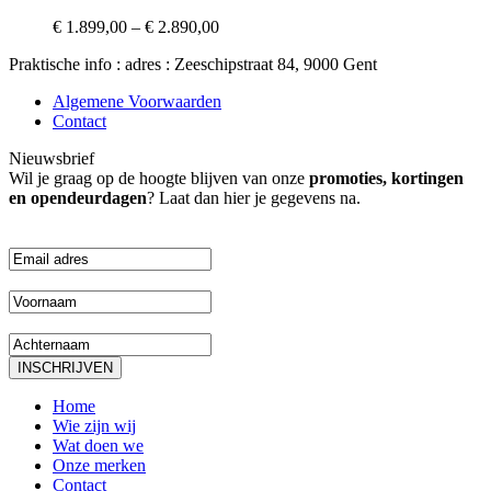
variants.
€
1.899,00
–
€
2.890,00
The
options
Praktische info : adres : Zeeschipstraat 84, 9000 Gent
may
be
Algemene Voorwaarden
chosen
Contact
on
the
Nieuwsbrief
product
Wil je graag op de hoogte blijven van onze
promoties, kortingen
page
en opendeurdagen
? Laat dan hier je gegevens na.
Home
Wie zijn wij
Wat doen we
Onze merken
Contact