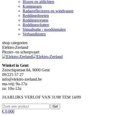
Hozen en afdichten
Kompassen
Radarreflectoren en windvanen
Reddingsboeien
Reddingsvesten
Reddingsvlotten
Signalisatie / noodsignalen
Verbandkisten
shop categorien
Elektro-Zeeland
Plezier- en scheepvaart
Winkel in Gent
Zeeschipstraat 84, 9000 Gent
09/225 57 27
info@elektro-zeeland.be
ma-vrij: 9u-17u
za: 10u-12u
JAARLIJKS VERLOF VAN 31/08 TEM 14/09
Zoeken:
€
0,00
0