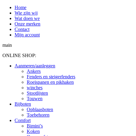
Spring
Home
naar
Wie zijn wij
content
Wat doen we
Onze merken
Contact
Mijn account
main
ONLINE SHOP:
Aanmeren/aanleggen
Ankers
Fenders en steigerfenders
Roeispanen en pikhaken
winches
Stootlijsten
Touwen
Bijboten
Opblaasboten
Toebehoren
Comfort
Bimini’s
Koken