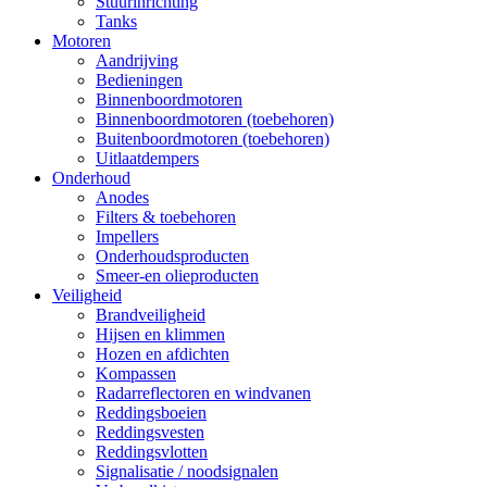
Stuurinrichting
Tanks
Motoren
Aandrijving
Bedieningen
Binnenboordmotoren
Binnenboordmotoren (toebehoren)
Buitenboordmotoren (toebehoren)
Uitlaatdempers
Onderhoud
Anodes
Filters & toebehoren
Impellers
Onderhoudsproducten
Smeer-en olieproducten
Veiligheid
Brandveiligheid
Hijsen en klimmen
Hozen en afdichten
Kompassen
Radarreflectoren en windvanen
Reddingsboeien
Reddingsvesten
Reddingsvlotten
Signalisatie / noodsignalen