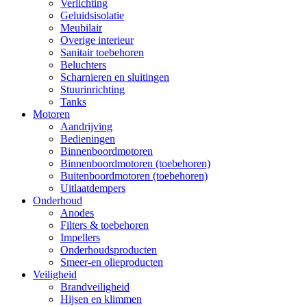
Verlichting
Geluidsisolatie
Meubilair
Overige interieur
Sanitair toebehoren
Beluchters
Scharnieren en sluitingen
Stuurinrichting
Tanks
Motoren
Aandrijving
Bedieningen
Binnenboordmotoren
Binnenboordmotoren (toebehoren)
Buitenboordmotoren (toebehoren)
Uitlaatdempers
Onderhoud
Anodes
Filters & toebehoren
Impellers
Onderhoudsproducten
Smeer-en olieproducten
Veiligheid
Brandveiligheid
Hijsen en klimmen