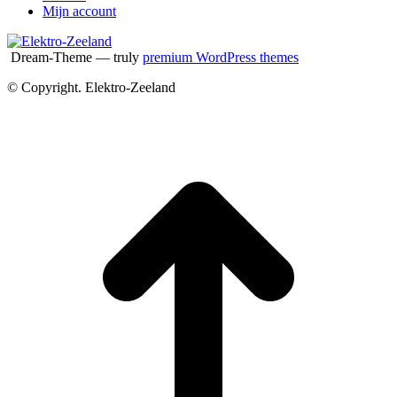
Mijn account
Dream-Theme — truly
premium WordPress themes
© Copyright. Elektro-Zeeland
T
n
b