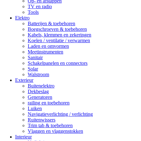
Op- en afstappen
TV en radio
Tools
Elektro
Batterijen & toebehoren
Boegschroeven & toebehoren
Kabels, klemmen en zekeringen
Koelen / ventilatie / verwarmen
Laden en omvormen
Meetinstrumenten
Sanitair
Schakelpanelen en connectors
Solar
Walstroom
Exterieur
Buitenelektro
Dekbeslag
Generatoren
railing en toebehoren
Luiken
Navigatieverlichting / verlichting
Ruitenwissers
Trim tab & toebehoren
Vlaggen en vlaggenstokken
Interieur