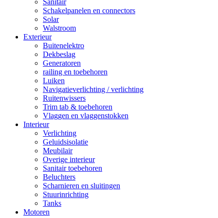
Sanitair
Schakelpanelen en connectors
Solar
Walstroom
Exterieur
Buitenelektro
Dekbeslag
Generatoren
railing en toebehoren
Luiken
Navigatieverlichting / verlichting
Ruitenwissers
Trim tab & toebehoren
Vlaggen en vlaggenstokken
Interieur
Verlichting
Geluidsisolatie
Meubilair
Overige interieur
Sanitair toebehoren
Beluchters
Scharnieren en sluitingen
Stuurinrichting
Tanks
Motoren