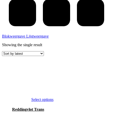
Blokweergave
Lijstweergave
Showing the single result
This
Select options
product
has
Reddingvlot Trans
multiple