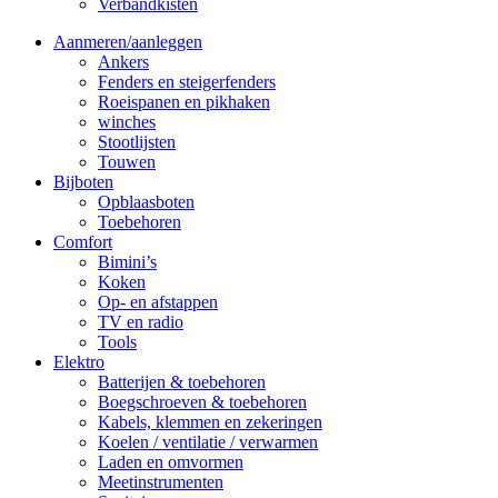
Verbandkisten
Aanmeren/aanleggen
Ankers
Fenders en steigerfenders
Roeispanen en pikhaken
winches
Stootlijsten
Touwen
Bijboten
Opblaasboten
Toebehoren
Comfort
Bimini’s
Koken
Op- en afstappen
TV en radio
Tools
Elektro
Batterijen & toebehoren
Boegschroeven & toebehoren
Kabels, klemmen en zekeringen
Koelen / ventilatie / verwarmen
Laden en omvormen
Meetinstrumenten