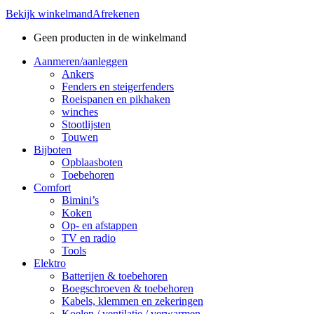
Bekijk winkelmand
Afrekenen
Geen producten in de winkelmand
Aanmeren/aanleggen
Ankers
Fenders en steigerfenders
Roeispanen en pikhaken
winches
Stootlijsten
Touwen
Bijboten
Opblaasboten
Toebehoren
Comfort
Bimini’s
Koken
Op- en afstappen
TV en radio
Tools
Elektro
Batterijen & toebehoren
Boegschroeven & toebehoren
Kabels, klemmen en zekeringen
Koelen / ventilatie / verwarmen