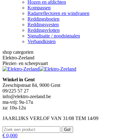
Hozen en afdichten
Kompassen
Radarreflectoren en windvanen
Reddingsboeien
Reddingsvesten
Reddingsvlotten
Signalisatie / noodsignalen
Verbandkisten
shop categorien
Elektro-Zeeland
Plezier- en scheepvaart
Winkel in Gent
Zeeschipstraat 84, 9000 Gent
09/225 57 27
info@elektro-zeeland.be
ma-vrij: 9u-17u
za: 10u-12u
JAARLIJKS VERLOF VAN 31/08 TEM 14/09
Zoeken:
€
0,00
0