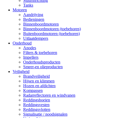
Stuurinrichting
Tanks
Motoren
Aandrijving
Bedieningen
Binnenboordmotoren
Binnenboordmotoren (toebehoren)
Buitenboordmotoren (toebehoren)
Uitlaatdempers
Onderhoud
Anodes
Filters & toebehoren
Impellers
Onderhoudsproducten
Smeer-en olieproducten
Veiligheid
Brandveiligheid
Hijsen en klimmen
Hozen en afdichten
Kompassen
Radarreflectoren en windvanen
Reddingsboeien
Reddingsvesten
Reddingsvlotten
Signalisatie / noodsignalen