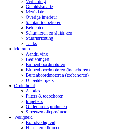
Verlichting
Geluidsisolatie
Meubilair
Overige interieur
Sanitair toebehoren
Beluchters
Scharnieren en sluitingen
Stuurinrichting
Tanks
Motoren
Aandrijving
Bedieningen
Binnenboordmotoren
Binnenboordmotoren (toebehoren)
Buitenboordmotoren (toebehoren)
Uitlaatdempers
Onderhoud
Anodes
Filters & toebehoren
Impellers
Onderhoudsproducten
Smeer-en olieproducten
Veiligheid
Brandveiligheid
Hijsen en klimmen