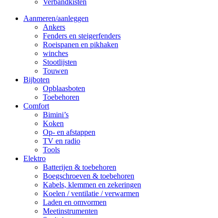
Verbandkisten
Aanmeren/aanleggen
Ankers
Fenders en steigerfenders
Roeispanen en pikhaken
winches
Stootlijsten
Touwen
Bijboten
Opblaasboten
Toebehoren
Comfort
Bimini’s
Koken
Op- en afstappen
TV en radio
Tools
Elektro
Batterijen & toebehoren
Boegschroeven & toebehoren
Kabels, klemmen en zekeringen
Koelen / ventilatie / verwarmen
Laden en omvormen
Meetinstrumenten