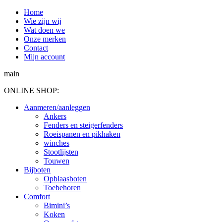
Spring
Home
naar
Wie zijn wij
content
Wat doen we
Onze merken
Contact
Mijn account
main
ONLINE SHOP:
Aanmeren/aanleggen
Ankers
Fenders en steigerfenders
Roeispanen en pikhaken
winches
Stootlijsten
Touwen
Bijboten
Opblaasboten
Toebehoren
Comfort
Bimini’s
Koken