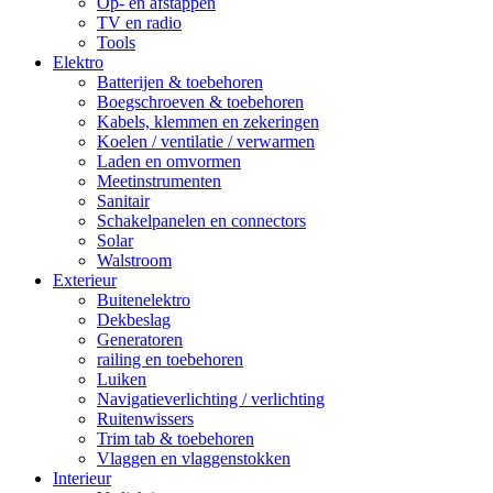
Op- en afstappen
TV en radio
Tools
Elektro
Batterijen & toebehoren
Boegschroeven & toebehoren
Kabels, klemmen en zekeringen
Koelen / ventilatie / verwarmen
Laden en omvormen
Meetinstrumenten
Sanitair
Schakelpanelen en connectors
Solar
Walstroom
Exterieur
Buitenelektro
Dekbeslag
Generatoren
railing en toebehoren
Luiken
Navigatieverlichting / verlichting
Ruitenwissers
Trim tab & toebehoren
Vlaggen en vlaggenstokken
Interieur