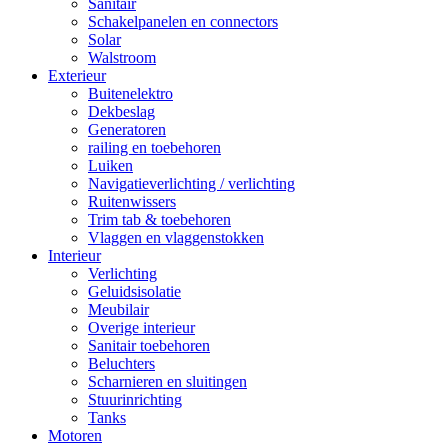
Sanitair
Schakelpanelen en connectors
Solar
Walstroom
Exterieur
Buitenelektro
Dekbeslag
Generatoren
railing en toebehoren
Luiken
Navigatieverlichting / verlichting
Ruitenwissers
Trim tab & toebehoren
Vlaggen en vlaggenstokken
Interieur
Verlichting
Geluidsisolatie
Meubilair
Overige interieur
Sanitair toebehoren
Beluchters
Scharnieren en sluitingen
Stuurinrichting
Tanks
Motoren