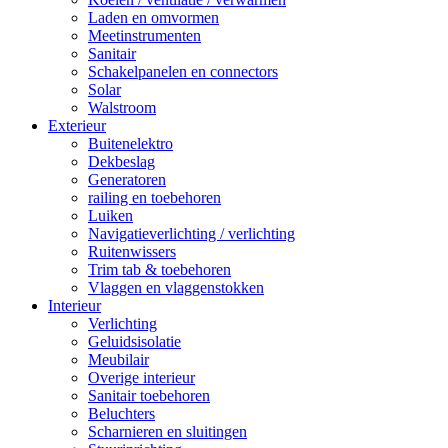
Laden en omvormen
Meetinstrumenten
Sanitair
Schakelpanelen en connectors
Solar
Walstroom
Exterieur
Buitenelektro
Dekbeslag
Generatoren
railing en toebehoren
Luiken
Navigatieverlichting / verlichting
Ruitenwissers
Trim tab & toebehoren
Vlaggen en vlaggenstokken
Interieur
Verlichting
Geluidsisolatie
Meubilair
Overige interieur
Sanitair toebehoren
Beluchters
Scharnieren en sluitingen