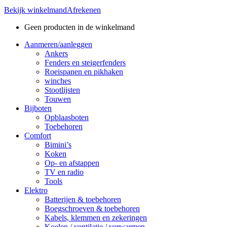
Bekijk winkelmand
Afrekenen
Geen producten in de winkelmand
Aanmeren/aanleggen
Ankers
Fenders en steigerfenders
Roeispanen en pikhaken
winches
Stootlijsten
Touwen
Bijboten
Opblaasboten
Toebehoren
Comfort
Bimini’s
Koken
Op- en afstappen
TV en radio
Tools
Elektro
Batterijen & toebehoren
Boegschroeven & toebehoren
Kabels, klemmen en zekeringen
Koelen / ventilatie / verwarmen