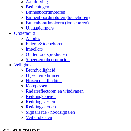
Aandrijving
Bedieningen
Binnenboordmotoren
Binnenboordmotoren (toebehoren)
Buitenboordmotoren (toebehoren)
Uitlaatdempers
Onderhoud
Anodes
Filters & toebehoren
Impellers
Onderhoudsproducten
Smeer-en olieproducten
Veiligheid
Brandveiligheid
Hijsen en klimmen
Hozen en afdichten
Kompassen
Radarreflectoren en windvanen
Reddingsboeien
Reddingsvesten
Reddingsvlotten
Signalisatie / noodsignalen
Verbandkisten