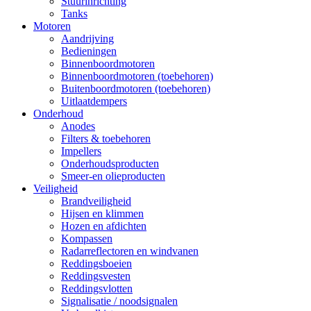
Stuurinrichting
Tanks
Motoren
Aandrijving
Bedieningen
Binnenboordmotoren
Binnenboordmotoren (toebehoren)
Buitenboordmotoren (toebehoren)
Uitlaatdempers
Onderhoud
Anodes
Filters & toebehoren
Impellers
Onderhoudsproducten
Smeer-en olieproducten
Veiligheid
Brandveiligheid
Hijsen en klimmen
Hozen en afdichten
Kompassen
Radarreflectoren en windvanen
Reddingsboeien
Reddingsvesten
Reddingsvlotten
Signalisatie / noodsignalen