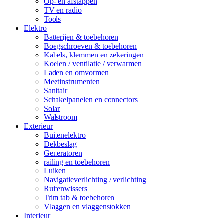
Op- en afstappen
TV en radio
Tools
Elektro
Batterijen & toebehoren
Boegschroeven & toebehoren
Kabels, klemmen en zekeringen
Koelen / ventilatie / verwarmen
Laden en omvormen
Meetinstrumenten
Sanitair
Schakelpanelen en connectors
Solar
Walstroom
Exterieur
Buitenelektro
Dekbeslag
Generatoren
railing en toebehoren
Luiken
Navigatieverlichting / verlichting
Ruitenwissers
Trim tab & toebehoren
Vlaggen en vlaggenstokken
Interieur