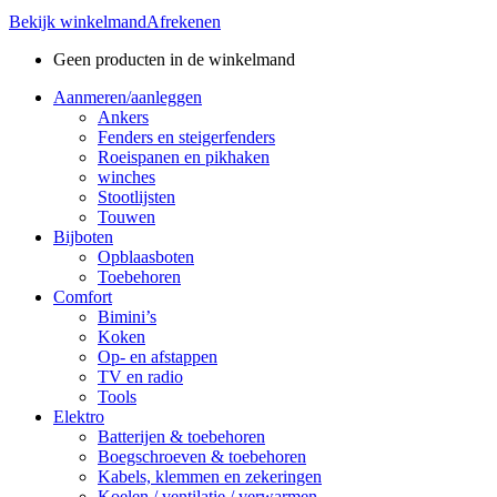
Bekijk winkelmand
Afrekenen
Geen producten in de winkelmand
Aanmeren/aanleggen
Ankers
Fenders en steigerfenders
Roeispanen en pikhaken
winches
Stootlijsten
Touwen
Bijboten
Opblaasboten
Toebehoren
Comfort
Bimini’s
Koken
Op- en afstappen
TV en radio
Tools
Elektro
Batterijen & toebehoren
Boegschroeven & toebehoren
Kabels, klemmen en zekeringen
Koelen / ventilatie / verwarmen