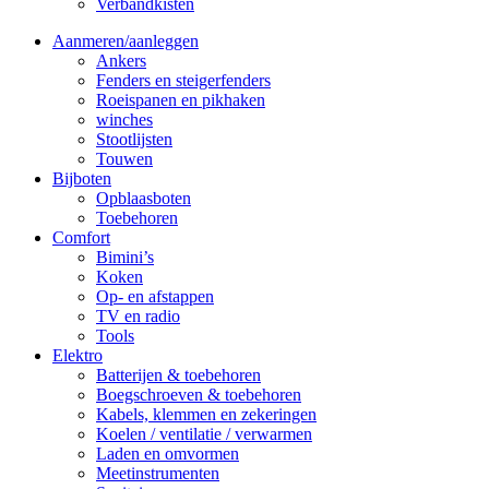
Verbandkisten
Aanmeren/aanleggen
Ankers
Fenders en steigerfenders
Roeispanen en pikhaken
winches
Stootlijsten
Touwen
Bijboten
Opblaasboten
Toebehoren
Comfort
Bimini’s
Koken
Op- en afstappen
TV en radio
Tools
Elektro
Batterijen & toebehoren
Boegschroeven & toebehoren
Kabels, klemmen en zekeringen
Koelen / ventilatie / verwarmen
Laden en omvormen
Meetinstrumenten