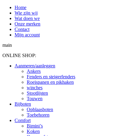
Spring
Home
naar
Wie zijn wij
content
Wat doen we
Onze merken
Contact
Mijn account
main
ONLINE SHOP:
Aanmeren/aanleggen
Ankers
Fenders en steigerfenders
Roeispanen en pikhaken
winches
Stootlijsten
Touwen
Bijboten
Opblaasboten
Toebehoren
Comfort
Bimini’s
Koken