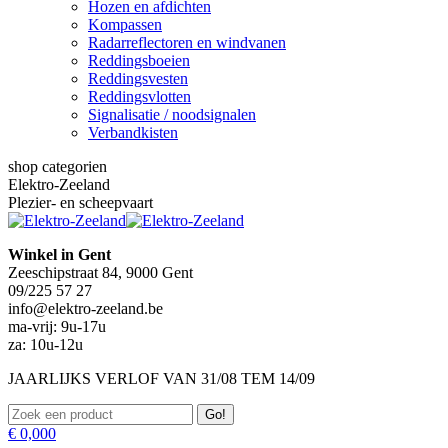
Hozen en afdichten
Kompassen
Radarreflectoren en windvanen
Reddingsboeien
Reddingsvesten
Reddingsvlotten
Signalisatie / noodsignalen
Verbandkisten
shop categorien
Elektro-Zeeland
Plezier- en scheepvaart
Winkel in Gent
Zeeschipstraat 84, 9000 Gent
09/225 57 27
info@elektro-zeeland.be
ma-vrij: 9u-17u
za: 10u-12u
JAARLIJKS VERLOF VAN 31/08 TEM 14/09
Zoeken:
€
0,00
0