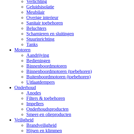
Verlichting
Geluidsisolatie
Meubilair
Overige interieur
Sanitair toebehoren
Beluchters
Scharnieren en sluitingen
Stuurinrichting
Tanks
Motoren
Aandrijving
Bedieningen
Binnenboordmotoren
Binnenboordmotoren (toebehoren)
Buitenboordmotoren (toebehoren)
Uitlaatdempers
Onderhoud
Anodes
Filters & toebehoren
Impellers
Onderhoudsproducten
Smeer-en olieproducten
Veiligheid
Brandveiligheid
Hijsen en klimmen