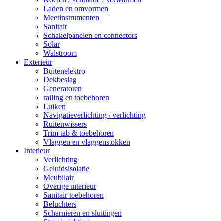
Laden en omvormen
Meetinstrumenten
Sanitair
Schakelpanelen en connectors
Solar
Walstroom
Exterieur
Buitenelektro
Dekbeslag
Generatoren
railing en toebehoren
Luiken
Navigatieverlichting / verlichting
Ruitenwissers
Trim tab & toebehoren
Vlaggen en vlaggenstokken
Interieur
Verlichting
Geluidsisolatie
Meubilair
Overige interieur
Sanitair toebehoren
Beluchters
Scharnieren en sluitingen