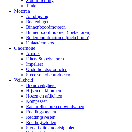
Stuurinrichting
Tanks
Motoren
Aandrijving
Bedieningen
Binnenboordmotoren
Binnenboordmotoren (toebehoren)
Buitenboordmotoren (toebehoren)
Uitlaatdempers
Onderhoud
Anodes
Filters & toebehoren
Impellers
Onderhoudsproducten
Smeer-en olieproducten
Veiligheid
Brandveiligheid
Hijsen en klimmen
Hozen en afdichten
Kompassen
Radarreflectoren en windvanen
Reddingsboeien
Reddingsvesten
Reddingsvlotten
Signalisatie / noodsignalen