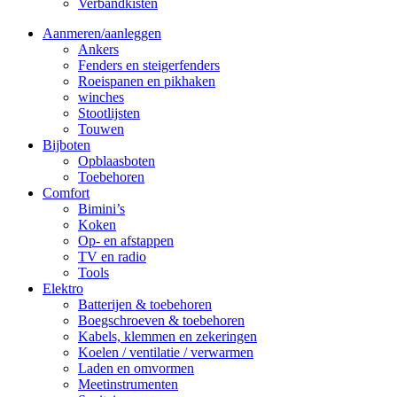
Verbandkisten
Aanmeren/aanleggen
Ankers
Fenders en steigerfenders
Roeispanen en pikhaken
winches
Stootlijsten
Touwen
Bijboten
Opblaasboten
Toebehoren
Comfort
Bimini’s
Koken
Op- en afstappen
TV en radio
Tools
Elektro
Batterijen & toebehoren
Boegschroeven & toebehoren
Kabels, klemmen en zekeringen
Koelen / ventilatie / verwarmen
Laden en omvormen
Meetinstrumenten