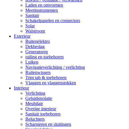
Laden en omvormen
Meetinstrumenten
Sanitair
Schakelpanelen en connectors
Solar
Walstroom
Exterieur
Buitenelektro
Dekbeslag
Generatoren
railing en toebehoren
Luiken
Navigatieverlichting / verlichting
Ruitenwissers
Trim tab & toebehoren
Vlaggen en vlaggenstokken
Interieur
Verlichting
Geluidsisolatie
Meubilair
Overige interieur
Sanitair toebehoren
Beluchters
Scharnieren en sluitingen