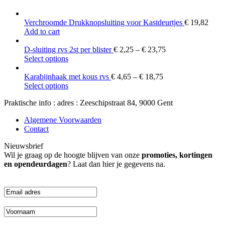
Verchroomde Drukknopsluiting voor Kastdeurtjes
€
19,82
Add to cart
D-sluiting rvs 2st per blister
€
2,25
–
€
23,75
This
Select options
product
has
Karabijnhaak met kous rvs
€
4,65
–
€
18,75
multiple
This
Select options
variants.
product
Praktische info : adres : Zeeschipstraat 84, 9000 Gent
The
has
options
multiple
Algemene Voorwaarden
may
variants.
Contact
be
The
chosen
options
Nieuwsbrief
on
may
Wil je graag op de hoogte blijven van onze
promoties, kortingen
the
be
en opendeurdagen
? Laat dan hier je gegevens na.
product
chosen
page
on
the
product
page