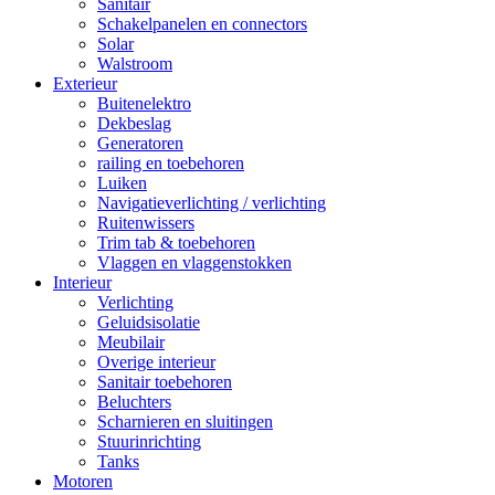
Sanitair
Schakelpanelen en connectors
Solar
Walstroom
Exterieur
Buitenelektro
Dekbeslag
Generatoren
railing en toebehoren
Luiken
Navigatieverlichting / verlichting
Ruitenwissers
Trim tab & toebehoren
Vlaggen en vlaggenstokken
Interieur
Verlichting
Geluidsisolatie
Meubilair
Overige interieur
Sanitair toebehoren
Beluchters
Scharnieren en sluitingen
Stuurinrichting
Tanks
Motoren