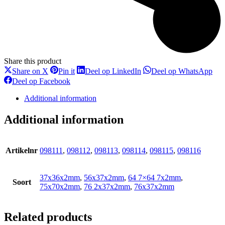
Share this product
Deel
Deel
Deel
Dee
Share on X
Pin it
Deel op LinkedIn
Deel op WhatsApp
op
op
op
op
Deel
Deel op Facebook
X
Pinterest
LinkedIn
Wha
op
Facebook
Additional information
Additional information
Artikelnr
098111
,
098112
,
098113
,
098114
,
098115
,
098116
37x36x2mm
,
56x37x2mm
,
64 7×64 7x2mm
,
Soort
75x70x2mm
,
76 2x37x2mm
,
76x37x2mm
Related products