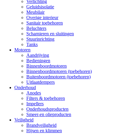
Verlichting
Geluidsisolatie
Meubilair
Overige interieur
Sanitair toebehoren
Beluchters
Scharnieren en sluitingen
Stuurinrichting
Tanks
Motoren
Aandrijving
Bedieningen
Binnenboordmotoren
Binnenboordmotoren (toebehoren)
Buitenboordmotoren (toebehoren)
Uitlaatdempers
Onderhoud
Anodes
Filters & toebehoren
Impellers
Onderhoudsproducten
Smeer-en olieproducten
Veiligheid
Brandveiligheid
Hijsen en klimmen