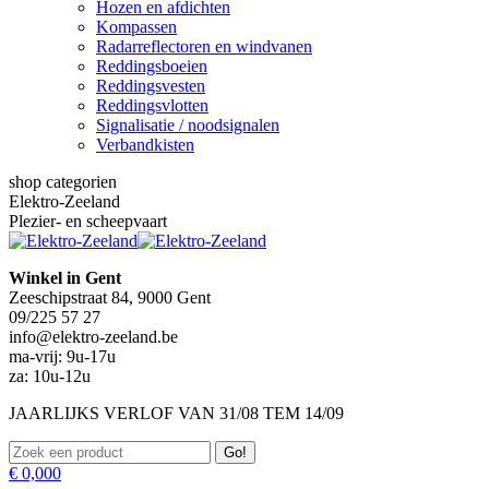
Hozen en afdichten
Kompassen
Radarreflectoren en windvanen
Reddingsboeien
Reddingsvesten
Reddingsvlotten
Signalisatie / noodsignalen
Verbandkisten
shop categorien
Elektro-Zeeland
Plezier- en scheepvaart
Winkel in Gent
Zeeschipstraat 84, 9000 Gent
09/225 57 27
info@elektro-zeeland.be
ma-vrij: 9u-17u
za: 10u-12u
JAARLIJKS VERLOF VAN 31/08 TEM 14/09
Zoeken:
€
0,00
0