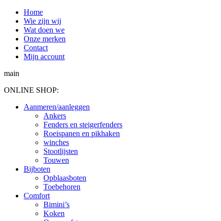
Spring
Home
naar
Wie zijn wij
content
Wat doen we
Onze merken
Contact
Mijn account
main
ONLINE SHOP:
Aanmeren/aanleggen
Ankers
Fenders en steigerfenders
Roeispanen en pikhaken
winches
Stootlijsten
Touwen
Bijboten
Opblaasboten
Toebehoren
Comfort
Bimini’s
Koken