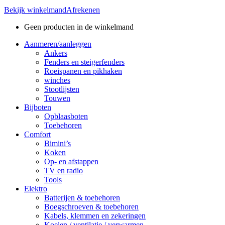
Bekijk winkelmand
Afrekenen
Geen producten in de winkelmand
Aanmeren/aanleggen
Ankers
Fenders en steigerfenders
Roeispanen en pikhaken
winches
Stootlijsten
Touwen
Bijboten
Opblaasboten
Toebehoren
Comfort
Bimini’s
Koken
Op- en afstappen
TV en radio
Tools
Elektro
Batterijen & toebehoren
Boegschroeven & toebehoren
Kabels, klemmen en zekeringen
Koelen / ventilatie / verwarmen