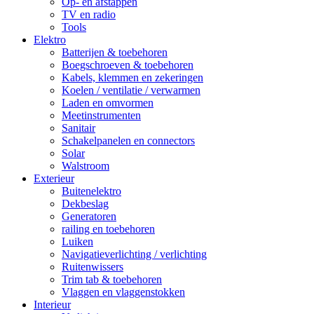
Op- en afstappen
TV en radio
Tools
Elektro
Batterijen & toebehoren
Boegschroeven & toebehoren
Kabels, klemmen en zekeringen
Koelen / ventilatie / verwarmen
Laden en omvormen
Meetinstrumenten
Sanitair
Schakelpanelen en connectors
Solar
Walstroom
Exterieur
Buitenelektro
Dekbeslag
Generatoren
railing en toebehoren
Luiken
Navigatieverlichting / verlichting
Ruitenwissers
Trim tab & toebehoren
Vlaggen en vlaggenstokken
Interieur