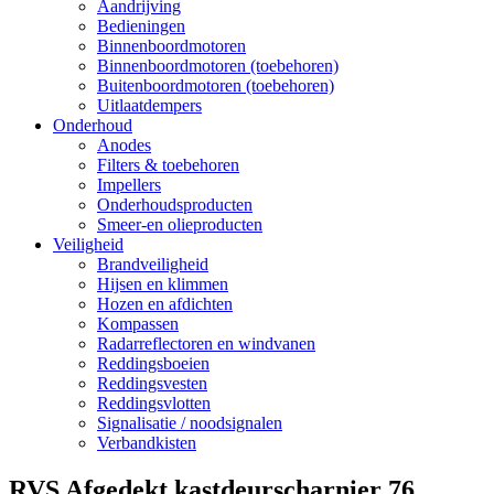
Aandrijving
Bedieningen
Binnenboordmotoren
Binnenboordmotoren (toebehoren)
Buitenboordmotoren (toebehoren)
Uitlaatdempers
Onderhoud
Anodes
Filters & toebehoren
Impellers
Onderhoudsproducten
Smeer-en olieproducten
Veiligheid
Brandveiligheid
Hijsen en klimmen
Hozen en afdichten
Kompassen
Radarreflectoren en windvanen
Reddingsboeien
Reddingsvesten
Reddingsvlotten
Signalisatie / noodsignalen
Verbandkisten
RVS Afgedekt kastdeurscharnier 76