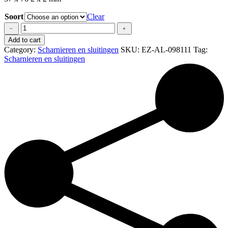
Soort
Clear
RVS
﹣
﹢
Afgedekt
Add to cart
kastdeurscharnier
Category:
Scharnieren en sluitingen
SKU:
EZ-AL-098111
Tag:
76
Scharnieren en sluitingen
2x37x2mm
quantity