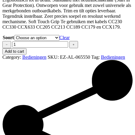
Gear Protection). Ontworpen voor gebruik met zowel universele als
merkgebonden outboardkabels. Trim en tilt opties leverbaar.
Tegendruk instelbaar. Zeer precies soepel en resoluut werkend
mechanisme. Soft Touch Grip Te gebruiken met kabels CC230
CC330 CCX633 CC205 CC213 CC189 CC179 en CCX179.
Soort
Clear
Eenhandel
﹣
﹢
TWIN
Add to cart
Motorbediening
Category:
Bedieningen
SKU:
EZ-AL-065550
Tag:
Bedieningen
CH7800
Topmontage
Standaard
quantity