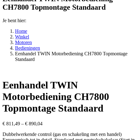
CH7800 Topmontage Standaard
Je bent hier:
Home
Winkel
Motoren
Bedieningen
Eenhandel TWIN Motorbediening CH7800 Topmontage
Standaard
Eenhandel TWIN
Motorbediening CH7800
Topmontage Standaard
€
811,49
–
€
890,04
Dubbelwerkende control (gas en schakeling met een handel)
Ergonomisch tot in detail. Standaard met neutralschakelaar (Start in