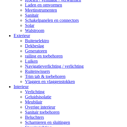
Laden en omvormen
Meetinstrumenten
Sanitair
Schakelpanelen en connectors
Solar
Walstroom
Exterieur
Buitenelektro
Dekbeslag
Generatoren
railing en toebehoren
Luiken
Navigatieverlichting / verlichting
Ruitenwissers
Trim tab & toebehoren
Vlaggen en vlaggenstokken
Interieur
Verlichting
Geluidsisolatie
Meubilair
Overige interieur
Sanitair toebehoren
Beluchters
Scharnieren en sluitingen