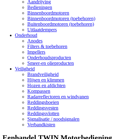
Aandrijving
Bedieningen
Binnenboordmotoren
Binnenboordmotoren (toebehoren)
Buitenboordmotoren (toebehoren)
Uitlaatdempers
Onderhoud
Anodes
Filters & toebehoren
Impellers
Onderhoudsproducten
Smeer-en olieproducten
Veiligheid
Brandveiligheid
Hijsen en klimmen
Hozen en afdichten
Kompassen
Radarreflectoren en windvanen
Reddingsboeien
Reddingsvesten
Reddingsvlotten
Signalisatie / noodsignalen
Verbandkisten
Eenhandel TWIN Motorbediening