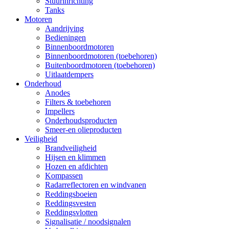
Stuurinrichting
Tanks
Motoren
Aandrijving
Bedieningen
Binnenboordmotoren
Binnenboordmotoren (toebehoren)
Buitenboordmotoren (toebehoren)
Uitlaatdempers
Onderhoud
Anodes
Filters & toebehoren
Impellers
Onderhoudsproducten
Smeer-en olieproducten
Veiligheid
Brandveiligheid
Hijsen en klimmen
Hozen en afdichten
Kompassen
Radarreflectoren en windvanen
Reddingsboeien
Reddingsvesten
Reddingsvlotten
Signalisatie / noodsignalen