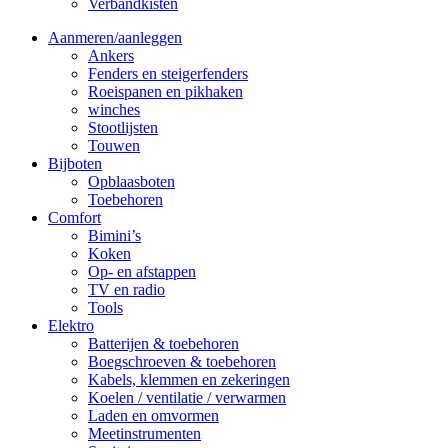
Verbandkisten
Aanmeren/aanleggen
Ankers
Fenders en steigerfenders
Roeispanen en pikhaken
winches
Stootlijsten
Touwen
Bijboten
Opblaasboten
Toebehoren
Comfort
Bimini’s
Koken
Op- en afstappen
TV en radio
Tools
Elektro
Batterijen & toebehoren
Boegschroeven & toebehoren
Kabels, klemmen en zekeringen
Koelen / ventilatie / verwarmen
Laden en omvormen
Meetinstrumenten