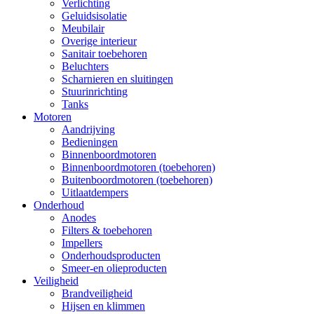
Verlichting
Geluidsisolatie
Meubilair
Overige interieur
Sanitair toebehoren
Beluchters
Scharnieren en sluitingen
Stuurinrichting
Tanks
Motoren
Aandrijving
Bedieningen
Binnenboordmotoren
Binnenboordmotoren (toebehoren)
Buitenboordmotoren (toebehoren)
Uitlaatdempers
Onderhoud
Anodes
Filters & toebehoren
Impellers
Onderhoudsproducten
Smeer-en olieproducten
Veiligheid
Brandveiligheid
Hijsen en klimmen