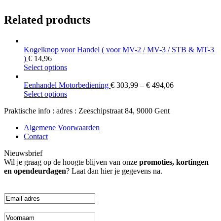
Related products
Kogelknop voor Handel ( voor MV-2 / MV-3 / STB & MT-3
)
€
14,96
This
Select options
product
has
Eenhandel Motorbediening
€
303,99
–
€
494,06
multiple
This
Select options
variants.
product
Praktische info : adres : Zeeschipstraat 84, 9000 Gent
The
has
options
multiple
Algemene Voorwaarden
may
variants.
Contact
be
The
chosen
options
Nieuwsbrief
on
may
Wil je graag op de hoogte blijven van onze
promoties, kortingen
the
be
en opendeurdagen
? Laat dan hier je gegevens na.
product
chosen
page
on
the
product
page