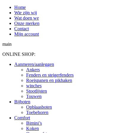
Spring
Home
naar
Wie zijn wij
content
Wat doen we
Onze merken
Contact
Mijn account
main
ONLINE SHOP:
Aanmeren/aanleggen
Ankers
Fenders en steigerfenders
Roeispanen en pikhaken
winches
Stootlijsten
Touwen
Bijboten
Opblaasboten
Toebehoren
Comfort
Bimini’s
Koken