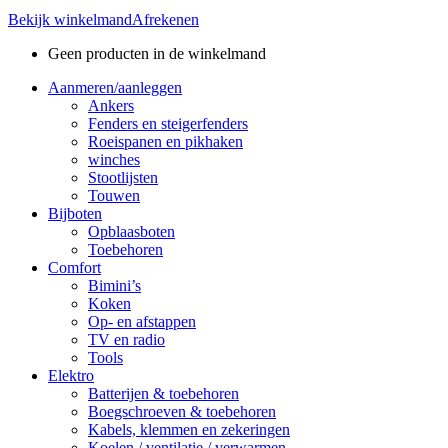
Bekijk winkelmand
Afrekenen
Geen producten in de winkelmand
Aanmeren/aanleggen
Ankers
Fenders en steigerfenders
Roeispanen en pikhaken
winches
Stootlijsten
Touwen
Bijboten
Opblaasboten
Toebehoren
Comfort
Bimini’s
Koken
Op- en afstappen
TV en radio
Tools
Elektro
Batterijen & toebehoren
Boegschroeven & toebehoren
Kabels, klemmen en zekeringen
Koelen / ventilatie / verwarmen