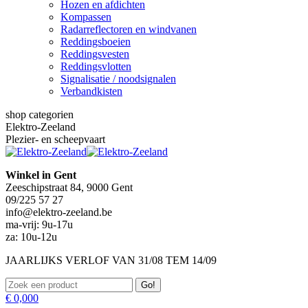
Hozen en afdichten
Kompassen
Radarreflectoren en windvanen
Reddingsboeien
Reddingsvesten
Reddingsvlotten
Signalisatie / noodsignalen
Verbandkisten
shop categorien
Elektro-Zeeland
Plezier- en scheepvaart
Winkel in Gent
Zeeschipstraat 84, 9000 Gent
09/225 57 27
info@elektro-zeeland.be
ma-vrij: 9u-17u
za: 10u-12u
JAARLIJKS VERLOF VAN 31/08 TEM 14/09
Zoeken:
€
0,00
0