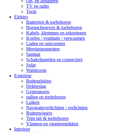
Op- en afstappen
TV en radio
Tools
Elektro
Batterijen & toebehoren
Boegschroeven & toebehoren
Kabels, klemmen en zekeringen
Koelen / ventilatie / verwarmen
Laden en omvormen
Meetinstrumenten
Sanitair
Schakelpanelen en connectors
Solar
Walstroom
Exterieur
Buitenelektro
Dekbeslag
Generatoren
railing en toebehoren
Luiken
Navigatieverlichting / verlichting
Ruitenwissers
Trim tab & toebehoren
Vlaggen en vlaggenstokken
Interieur