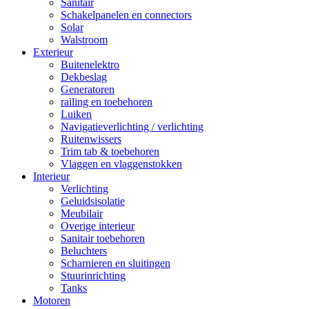
Sanitair
Schakelpanelen en connectors
Solar
Walstroom
Exterieur
Buitenelektro
Dekbeslag
Generatoren
railing en toebehoren
Luiken
Navigatieverlichting / verlichting
Ruitenwissers
Trim tab & toebehoren
Vlaggen en vlaggenstokken
Interieur
Verlichting
Geluidsisolatie
Meubilair
Overige interieur
Sanitair toebehoren
Beluchters
Scharnieren en sluitingen
Stuurinrichting
Tanks
Motoren