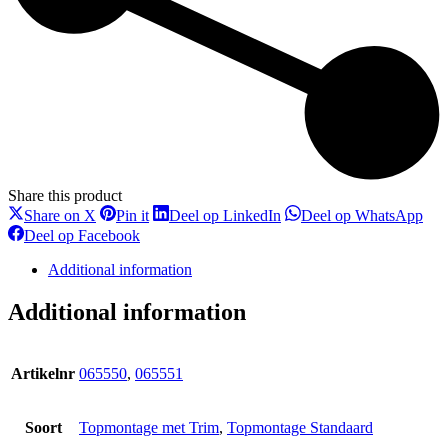
Share this product
Deel
Deel
Deel
Dee
Share on X
Pin it
Deel op LinkedIn
Deel op WhatsApp
op
op
op
op
Deel
Deel op Facebook
X
Pinterest
LinkedIn
Wha
op
Facebook
Additional information
Additional information
Artikelnr
065550
,
065551
Soort
Topmontage met Trim
,
Topmontage Standaard