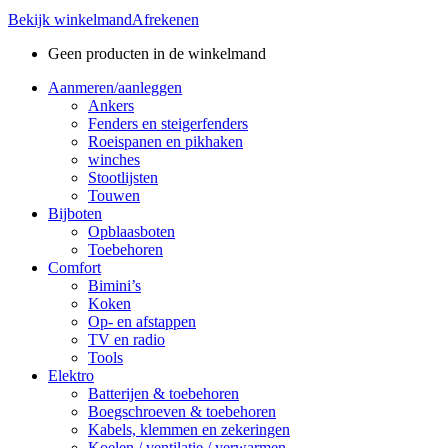
Bekijk winkelmand
Afrekenen
Geen producten in de winkelmand
Aanmeren/aanleggen
Ankers
Fenders en steigerfenders
Roeispanen en pikhaken
winches
Stootlijsten
Touwen
Bijboten
Opblaasboten
Toebehoren
Comfort
Bimini’s
Koken
Op- en afstappen
TV en radio
Tools
Elektro
Batterijen & toebehoren
Boegschroeven & toebehoren
Kabels, klemmen en zekeringen
Koelen / ventilatie / verwarmen