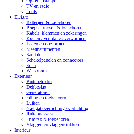
Op- en afstappen
TV en radio
Tools
Elektro
Batterijen & toebehoren
Boegschroeven & toebehoren
Kabels, klemmen en zekeringen
Koelen / ventilatie / verwarmen
Laden en omvormen
Meetinstrumenten
Sanitair
Schakelpanelen en connectors
Solar
Walstroom
Exterieur
Buitenelektro
Dekbeslag
Generatoren
railing en toebehoren
Luiken
Navigatieverlichting / verlichting
Ruitenwissers
Trim tab & toebehoren
Vlaggen en vlaggenstokken
Interieur