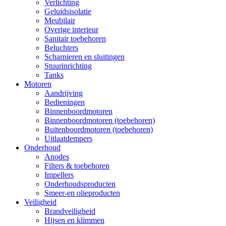
Verlichting
Geluidsisolatie
Meubilair
Overige interieur
Sanitair toebehoren
Beluchters
Scharnieren en sluitingen
Stuurinrichting
Tanks
Motoren
Aandrijving
Bedieningen
Binnenboordmotoren
Binnenboordmotoren (toebehoren)
Buitenboordmotoren (toebehoren)
Uitlaatdempers
Onderhoud
Anodes
Filters & toebehoren
Impellers
Onderhoudsproducten
Smeer-en olieproducten
Veiligheid
Brandveiligheid
Hijsen en klimmen