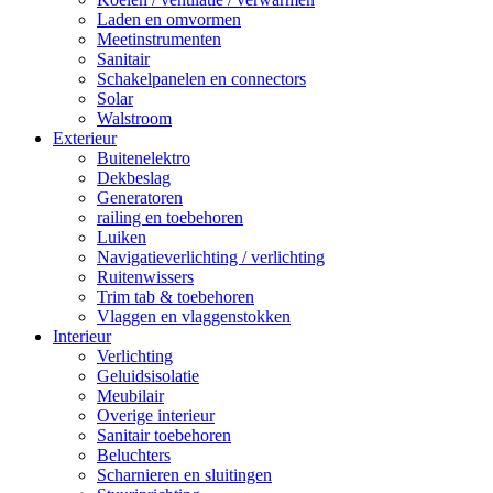
Laden en omvormen
Meetinstrumenten
Sanitair
Schakelpanelen en connectors
Solar
Walstroom
Exterieur
Buitenelektro
Dekbeslag
Generatoren
railing en toebehoren
Luiken
Navigatieverlichting / verlichting
Ruitenwissers
Trim tab & toebehoren
Vlaggen en vlaggenstokken
Interieur
Verlichting
Geluidsisolatie
Meubilair
Overige interieur
Sanitair toebehoren
Beluchters
Scharnieren en sluitingen