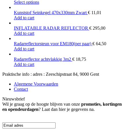
This
Select options
product
has
Kunststof Seinkegel 470x330mm Zwart
€
11,01
multiple
Add to cart
variants.
The
INFLATABLE RADAR REFLECTOR
€
295,00
options
Add to cart
may
be
Radarreflectorsteun voor EM180(per paar)
€
64,50
chosen
Add to cart
on
the
Radarreflector achtvlakkig 3m2
€
18,75
product
Add to cart
page
Praktische info : adres : Zeeschipstraat 84, 9000 Gent
Algemene Voorwaarden
Contact
Nieuwsbrief
Wil je graag op de hoogte blijven van onze
promoties, kortingen
en opendeurdagen
? Laat dan hier je gegevens na.