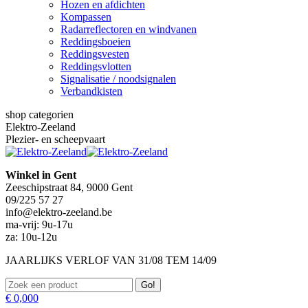
Hozen en afdichten
Kompassen
Radarreflectoren en windvanen
Reddingsboeien
Reddingsvesten
Reddingsvlotten
Signalisatie / noodsignalen
Verbandkisten
shop categorien
Elektro-Zeeland
Plezier- en scheepvaart
Winkel in Gent
Zeeschipstraat 84, 9000 Gent
09/225 57 27
info@elektro-zeeland.be
ma-vrij: 9u-17u
za: 10u-12u
JAARLIJKS VERLOF VAN 31/08 TEM 14/09
Zoeken:
€
0,00
0