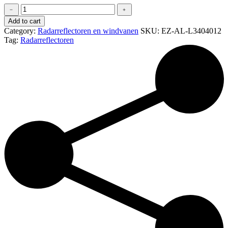
Aluminium
﹣
﹢
Houder
Add to cart
Radarreflector
Category:
Radarreflectoren en windvanen
SKU:
EZ-AL-L3404012
Navy
Tag:
Radarreflectoren
Star
voor
Zeerailing
22-
28mm
(
D
)
quantity