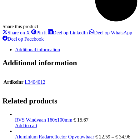
Share this product
Deel
Deel
Deel
Dee
Share on X
Pin it
Deel op LinkedIn
Deel op WhatsApp
op
op
op
op
Deel
Deel op Facebook
X
Pinterest
LinkedIn
Wha
op
Facebook
Additional information
Additional information
Artikelnr
L3404012
Related products
RVS Windvaan 160x100mm
€
15,67
Add to cart
Aluminium Radarreflector Opvouwbaar
€
22,59
–
€
34,96