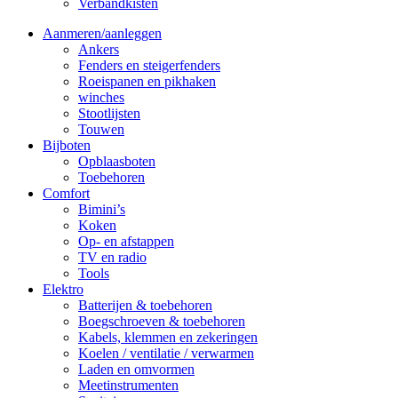
Verbandkisten
Aanmeren/aanleggen
Ankers
Fenders en steigerfenders
Roeispanen en pikhaken
winches
Stootlijsten
Touwen
Bijboten
Opblaasboten
Toebehoren
Comfort
Bimini’s
Koken
Op- en afstappen
TV en radio
Tools
Elektro
Batterijen & toebehoren
Boegschroeven & toebehoren
Kabels, klemmen en zekeringen
Koelen / ventilatie / verwarmen
Laden en omvormen
Meetinstrumenten