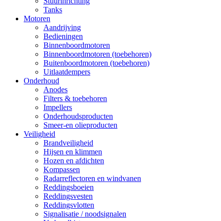
Stuurinrichting
Tanks
Motoren
Aandrijving
Bedieningen
Binnenboordmotoren
Binnenboordmotoren (toebehoren)
Buitenboordmotoren (toebehoren)
Uitlaatdempers
Onderhoud
Anodes
Filters & toebehoren
Impellers
Onderhoudsproducten
Smeer-en olieproducten
Veiligheid
Brandveiligheid
Hijsen en klimmen
Hozen en afdichten
Kompassen
Radarreflectoren en windvanen
Reddingsboeien
Reddingsvesten
Reddingsvlotten
Signalisatie / noodsignalen