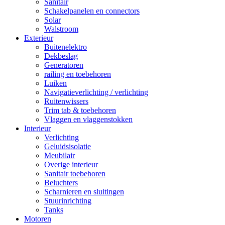
Sanitair
Schakelpanelen en connectors
Solar
Walstroom
Exterieur
Buitenelektro
Dekbeslag
Generatoren
railing en toebehoren
Luiken
Navigatieverlichting / verlichting
Ruitenwissers
Trim tab & toebehoren
Vlaggen en vlaggenstokken
Interieur
Verlichting
Geluidsisolatie
Meubilair
Overige interieur
Sanitair toebehoren
Beluchters
Scharnieren en sluitingen
Stuurinrichting
Tanks
Motoren