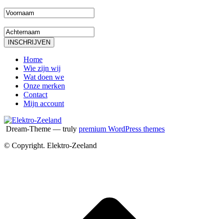
Home
Wie zijn wij
Wat doen we
Onze merken
Contact
Mijn account
Dream-Theme — truly
premium WordPress themes
© Copyright. Elektro-Zeeland
T
n
b