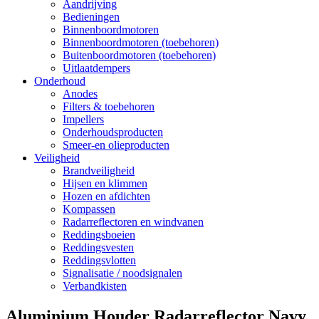
Aandrijving
Bedieningen
Binnenboordmotoren
Binnenboordmotoren (toebehoren)
Buitenboordmotoren (toebehoren)
Uitlaatdempers
Onderhoud
Anodes
Filters & toebehoren
Impellers
Onderhoudsproducten
Smeer-en olieproducten
Veiligheid
Brandveiligheid
Hijsen en klimmen
Hozen en afdichten
Kompassen
Radarreflectoren en windvanen
Reddingsboeien
Reddingsvesten
Reddingsvlotten
Signalisatie / noodsignalen
Verbandkisten
Aluminium Houder Radarreflector Navy