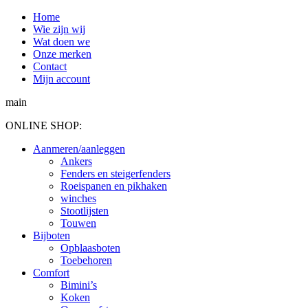
Spring
Home
naar
Wie zijn wij
content
Wat doen we
Onze merken
Contact
Mijn account
main
ONLINE SHOP:
Aanmeren/aanleggen
Ankers
Fenders en steigerfenders
Roeispanen en pikhaken
winches
Stootlijsten
Touwen
Bijboten
Opblaasboten
Toebehoren
Comfort
Bimini’s
Koken